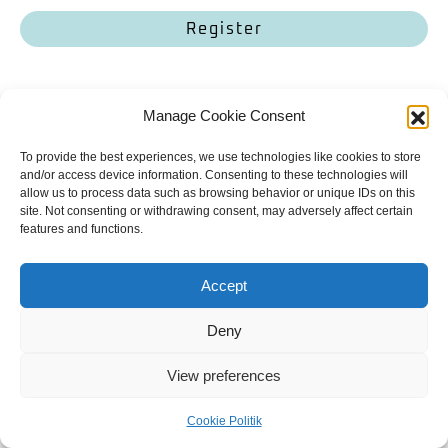
Register
Manage Cookie Consent
Bailey. Finde mich.
To provide the best experiences, we use technologies like cookies to store
Kontakt
Allgemeine Geschäftsbedingungen
Datenschutzerklärung
and/or access device information. Consenting to these technologies will
allow us to process data such as browsing behavior or unique IDs on this
Cookie Politik
Impressum
site. Not consenting or withdrawing consent, may adversely affect certain
Copyright | 2023
Mit
gemacht
features and functions.
Englisch
Accept
Deny
View preferences
Cookie Politik