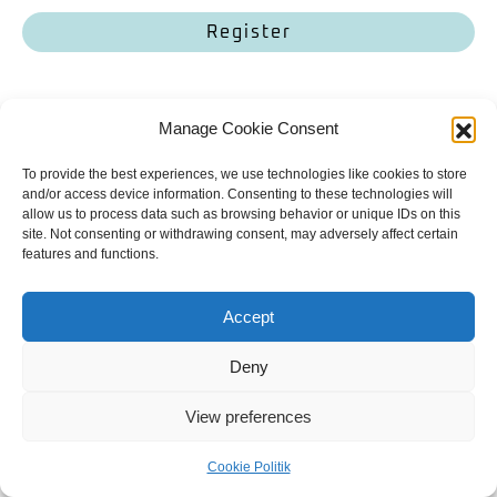
Register
Manage Cookie Consent
Bailey. Finde mich.
To provide the best experiences, we use technologies like cookies to store
Kontakt
Allgemeine Geschäftsbedingungen
Datenschutzerklärung
and/or access device information. Consenting to these technologies will
allow us to process data such as browsing behavior or unique IDs on this
Cookie Politik
Impressum
site. Not consenting or withdrawing consent, may adversely affect certain
Copyright | 2023
Mit
gemacht
features and functions.
Englisch
Accept
Deny
View preferences
Cookie Politik