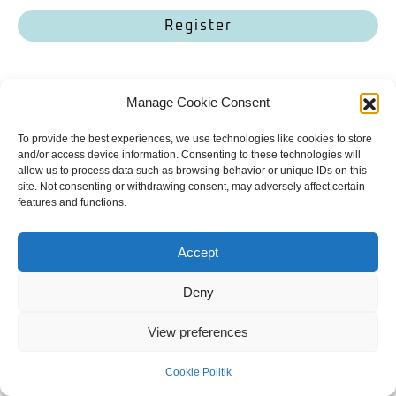
Register
Manage Cookie Consent
Bailey. Finde mich.
To provide the best experiences, we use technologies like cookies to store
Kontakt
Allgemeine Geschäftsbedingungen
Datenschutzerklärung
and/or access device information. Consenting to these technologies will
allow us to process data such as browsing behavior or unique IDs on this
Cookie Politik
Impressum
site. Not consenting or withdrawing consent, may adversely affect certain
Copyright | 2023
Mit
gemacht
features and functions.
Englisch
Accept
Deny
View preferences
Cookie Politik