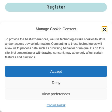
Register
Manage Cookie Consent
Bailey. Finde mich.
To provide the best experiences, we use technologies like cookies to store
Kontakt
Allgemeine Geschäftsbedingungen
Datenschutzerklärung
and/or access device information. Consenting to these technologies will
allow us to process data such as browsing behavior or unique IDs on this
Cookie Politik
Impressum
site. Not consenting or withdrawing consent, may adversely affect certain
Copyright | 2023
Mit
gemacht
features and functions.
Englisch
Accept
Deny
View preferences
Cookie Politik