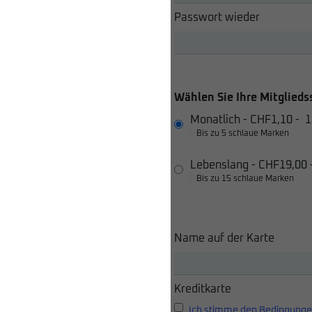
Passwort wieder
Wählen Sie Ihre Mitglieds
Monatlich
-
CHF1,10
-
1
Bis zu 5 schlaue Marken
Lebenslang
-
CHF19,00
Bis zu 15 schlaue Marken
Name auf der Karte
Kreditkarte
Ich stimme den Bedingunge