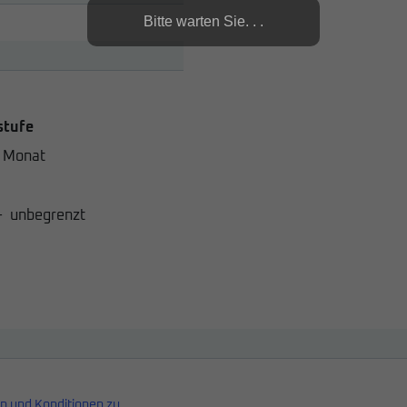
Bitte warten Sie. . .
stufe
 Monat
-
unbegrenzt
n und Konditionen zu