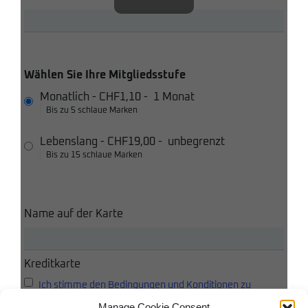
Wählen Sie Ihre Mitgliedsstufe
Monatlich
-
CHF1,10
-
1 Monat
Bis zu 5 schlaue Marken
Lebenslang
-
CHF19,00
-
unbegrenzt
Bis zu 15 schlaue Marken
Name auf der Karte
Kreditkarte
Ich stimme den Bedingungen und Konditionen zu
Manage Cookie Consent
Ich akzeptiere die Datenschutzbestimmungen