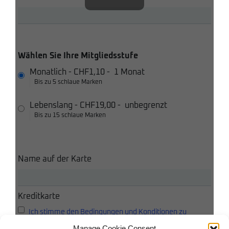
Wählen Sie Ihre Mitgliedsstufe
Monatlich
-
CHF1,10
-
1 Monat
Bis zu 5 schlaue Marken
Lebenslang
-
CHF19,00
-
unbegrenzt
Bis zu 15 schlaue Marken
Name auf der Karte
Kreditkarte
Ich stimme den Bedingungen und Konditionen zu
Manage Cookie Consent
Ich akzeptiere die Datenschutzbestimmungen