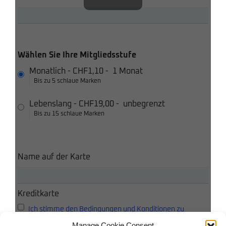
Wählen Sie Ihre Mitgliedsstufe
Monatlich
-
CHF1,10
-
1 Monat
Bis zu 5 schlaue Marken
Lebenslang
-
CHF19,00
-
unbegrenzt
Bis zu 15 schlaue Marken
Name auf der Karte
Kreditkarte
Ich stimme den Bedingungen und Konditionen zu
Manage Cookie Consent
Ich akzeptiere die Datenschutzbestimmungen