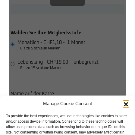
Wählen Sie Ihre Mitgliedsstufe
Monatlich
-
CHF1,10
-
1 Monat
Bis zu 5 schlaue Marken
Lebenslang
-
CHF19,00
-
unbegrenzt
Bis zu 15 schlaue Marken
Name auf der Karte
Manage Cookie Consent
Kreditkarte
To provide the best experiences, we use technologies like cookies to store
and/or access device information. Consenting to these technologies will
Ich stimme den Bedingungen und Konditionen zu
allow us to process data such as browsing behavior or unique IDs on this
site. Not consenting or withdrawing consent, may adversely affect certain
Ich akzeptiere die Datenschutzbestimmungen