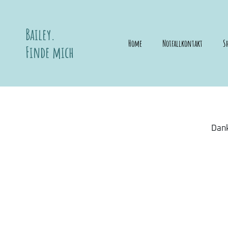
Bailey.
Home
Notfallkontakt
S
Finde mich
Dank