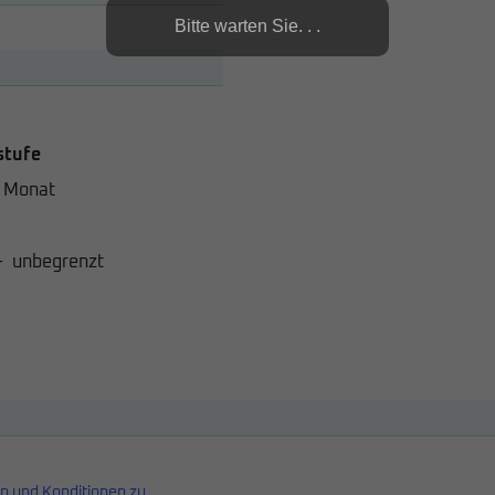
Bitte warten Sie. . .
stufe
 Monat
-
unbegrenzt
n und Konditionen zu