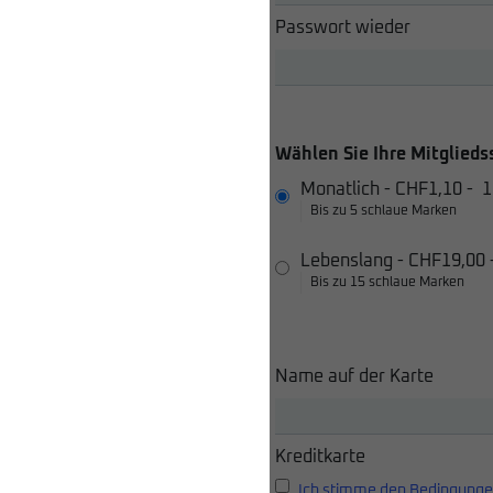
Passwort wieder
Wählen Sie Ihre Mitglieds
Monatlich
-
CHF1,10
-
1
Bis zu 5 schlaue Marken
Lebenslang
-
CHF19,00
Bis zu 15 schlaue Marken
Name auf der Karte
Kreditkarte
Ich stimme den Bedingunge