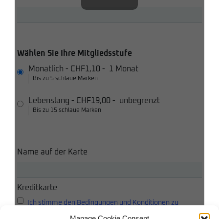
Wählen Sie Ihre Mitgliedsstufe
Monatlich
-
CHF1,10
-
1 Monat
Bis zu 5 schlaue Marken
Lebenslang
-
CHF19,00
-
unbegrenzt
Bis zu 15 schlaue Marken
Name auf der Karte
Kreditkarte
Ich stimme den Bedingungen und Konditionen zu
Manage Cookie Consent
Ich akzeptiere die Datenschutzbestimmungen