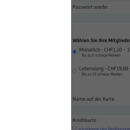
Passwort wieder
Wählen Sie Ihre Mitglieds
Monatlich
-
CHF1,10
-
1
Bis zu 5 schlaue Marken
Lebenslang
-
CHF19,00
Bis zu 15 schlaue Marken
Name auf der Karte
Kreditkarte
Ich stimme den Bedingunge