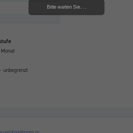
Bitte warten Sie. . .
stufe
 Monat
-
unbegrenzt
n und Konditionen zu