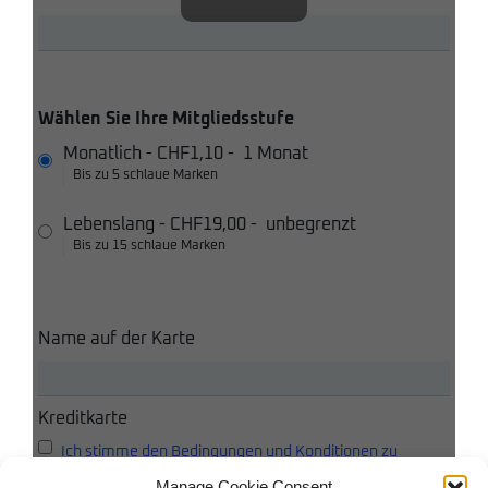
Wählen Sie Ihre Mitgliedsstufe
Monatlich
-
CHF1,10
-
1 Monat
Bis zu 5 schlaue Marken
Lebenslang
-
CHF19,00
-
unbegrenzt
Bis zu 15 schlaue Marken
Name auf der Karte
Kreditkarte
Ich stimme den Bedingungen und Konditionen zu
Manage Cookie Consent
Ich akzeptiere die Datenschutzbestimmungen