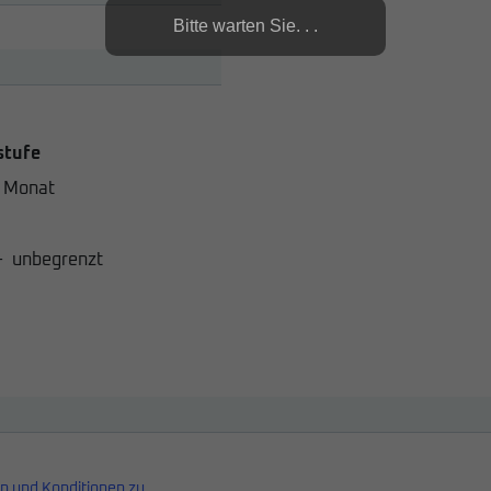
Bitte warten Sie. . .
stufe
 Monat
-
unbegrenzt
n und Konditionen zu