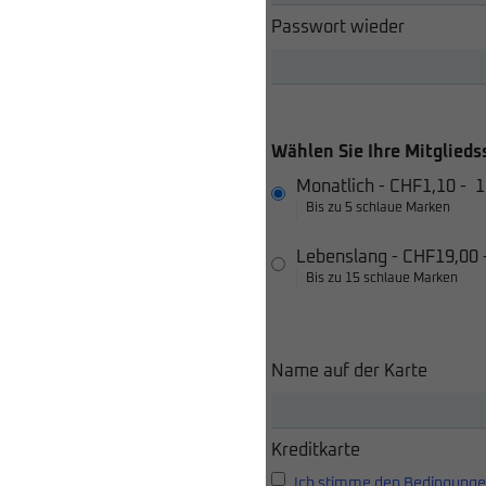
Passwort wieder
Wählen Sie Ihre Mitglieds
Monatlich
-
CHF1,10
-
1
Bis zu 5 schlaue Marken
Lebenslang
-
CHF19,00
Bis zu 15 schlaue Marken
Name auf der Karte
Kreditkarte
Ich stimme den Bedingunge