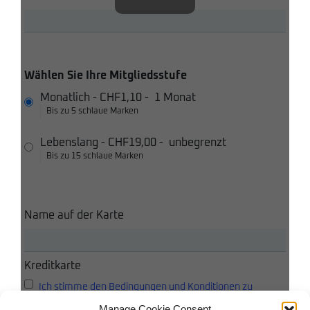
Wählen Sie Ihre Mitgliedsstufe
Monatlich
-
CHF1,10
-
1 Monat
Bis zu 5 schlaue Marken
Lebenslang
-
CHF19,00
-
unbegrenzt
Bis zu 15 schlaue Marken
Name auf der Karte
Kreditkarte
Ich stimme den Bedingungen und Konditionen zu
Manage Cookie Consent
Ich akzeptiere die Datenschutzbestimmungen