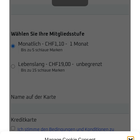
Wählen Sie Ihre Mitgliedsstufe
Monatlich
-
CHF1,10
-
1 Monat
Bis zu 5 schlaue Marken
Lebenslang
-
CHF19,00
-
unbegrenzt
Bis zu 15 schlaue Marken
Name auf der Karte
Kreditkarte
Ich stimme den Bedingungen und Konditionen zu
Manage Cookie Consent
Ich akzeptiere die Datenschutzbestimmungen