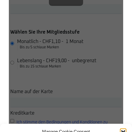
Wählen Sie Ihre Mitgliedsstufe
Monatlich
-
CHF1,10
-
1 Monat
Bis zu 5 schlaue Marken
Lebenslang
-
CHF19,00
-
unbegrenzt
Bis zu 15 schlaue Marken
Name auf der Karte
Kreditkarte
Ich stimme den Bedingungen und Konditionen zu
Manage Cookie Consent
Ich akzeptiere die Datenschutzbestimmungen