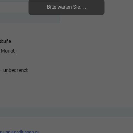
Bitte warten Sie. . .
stufe
 Monat
-
unbegrenzt
n und Konditionen zu