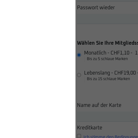
Passwort wieder
Wählen Sie Ihre Mitglieds
Monatlich
-
CHF1,10
-
1
Bis zu 5 schlaue Marken
Lebenslang
-
CHF19,00
Bis zu 15 schlaue Marken
Name auf der Karte
Kreditkarte
Ich stimme den Bedingunge