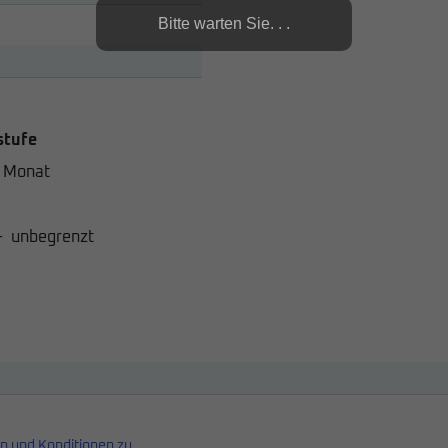
Bitte warten Sie. . .
stufe
 Monat
-
unbegrenzt
n und Konditionen zu