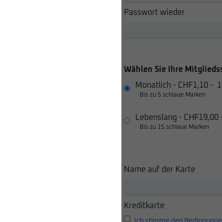
Passwort wieder
Wählen Sie Ihre Mitglieds
Monatlich
-
CHF1,10
-
1
Bis zu 5 schlaue Marken
Lebenslang
-
CHF19,00
Bis zu 15 schlaue Marken
Name auf der Karte
Kreditkarte
Ich stimme den Bedingunge