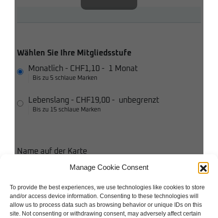
Wählen Sie Ihre Mitgliedsstufe
Monatlich
-
CHF1,10
-
1 Monat
Bis zu 5 schlaue Marken
Lebenslang
-
CHF19,00
-
unbegrenzt
Bis zu 15 schlaue Marken
Name auf der Karte
Manage Cookie Consent
Kreditkarte
To provide the best experiences, we use technologies like cookies to store
and/or access device information. Consenting to these technologies will
Ich stimme den Bedingungen und Konditionen zu
allow us to process data such as browsing behavior or unique IDs on this
site. Not consenting or withdrawing consent, may adversely affect certain
Ich akzeptiere die Datenschutzbestimmungen