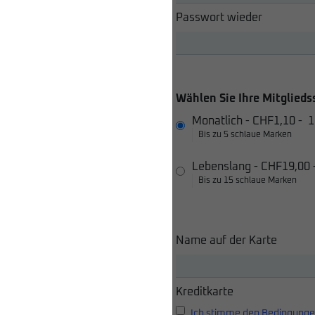
Passwort wieder
Wählen Sie Ihre Mitglieds
Monatlich
-
CHF1,10
-
1
Bis zu 5 schlaue Marken
Lebenslang
-
CHF19,00
Bis zu 15 schlaue Marken
Name auf der Karte
Kreditkarte
Ich stimme den Bedingunge