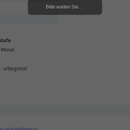
Bitte warten Sie. . .
stufe
 Monat
-
unbegrenzt
n und Konditionen zu