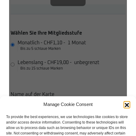
Wählen Sie Ihre Mitgliedsstufe
Monatlich
-
CHF1,10
-
1 Monat
Bis zu 5 schlaue Marken
Lebenslang
-
CHF19,00
-
unbegrenzt
Bis zu 15 schlaue Marken
Name auf der Karte
Manage Cookie Consent
Kreditkarte
To provide the best experiences, we use technologies like cookies to store
and/or access device information. Consenting to these technologies will
Ich stimme den Bedingungen und Konditionen zu
allow us to process data such as browsing behavior or unique IDs on this
site. Not consenting or withdrawing consent, may adversely affect certain
Ich akzeptiere die Datenschutzbestimmungen