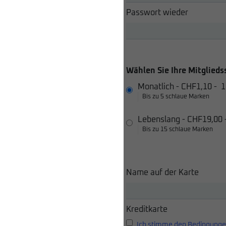
Passwort wieder
Wählen Sie Ihre Mitglieds
Monatlich
-
CHF1,10
-
1
Bis zu 5 schlaue Marken
Lebenslang
-
CHF19,00
Bis zu 15 schlaue Marken
Name auf der Karte
Kreditkarte
Ich stimme den Bedingunge