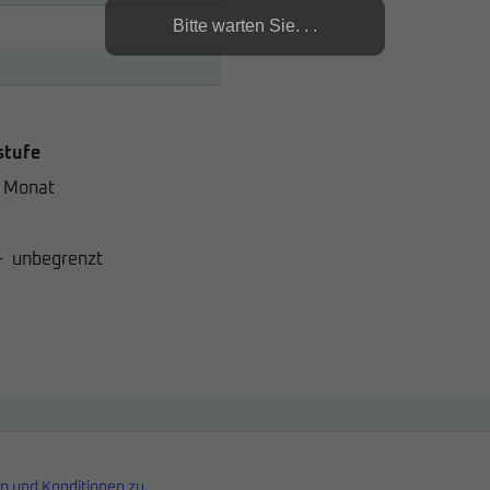
Bitte warten Sie. . .
stufe
 Monat
-
unbegrenzt
n und Konditionen zu