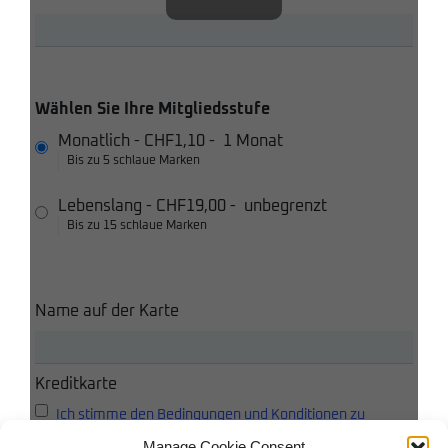
Wählen Sie Ihre Mitgliedsstufe
Monatlich
-
CHF1,10
-
1 Monat
Bis zu 5 schlaue Marken
Lebenslang
-
CHF19,00
-
unbegrenzt
Bis zu 15 schlaue Marken
Name auf der Karte
Kreditkarte
Ich stimme den Bedingungen und Konditionen zu
Manage Cookie Consent
Ich akzeptiere die Datenschutzbestimmungen