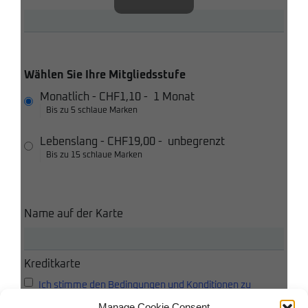
Wählen Sie Ihre Mitgliedsstufe
Monatlich
-
CHF1,10
-
1 Monat
Bis zu 5 schlaue Marken
Lebenslang
-
CHF19,00
-
unbegrenzt
Bis zu 15 schlaue Marken
Name auf der Karte
Kreditkarte
Ich stimme den Bedingungen und Konditionen zu
Manage Cookie Consent
Ich akzeptiere die Datenschutzbestimmungen