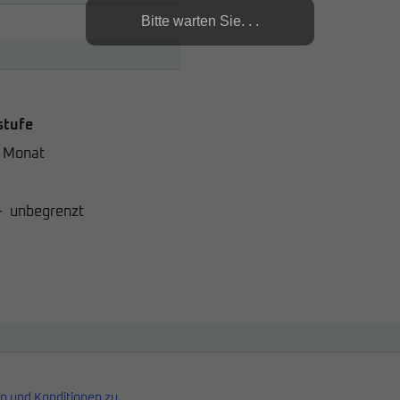
Bitte warten Sie. . .
stufe
 Monat
-
unbegrenzt
n und Konditionen zu