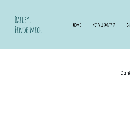
Bailey.
Home
Notfallkontakt
S
Finde mich
Dank