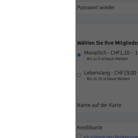
Passwort wieder
Wählen Sie Ihre Mitglieds
Monatlich
-
CHF1,10
-
1
Bis zu 5 schlaue Marken
Lebenslang
-
CHF19,00
Bis zu 15 schlaue Marken
Name auf der Karte
Kreditkarte
Ich stimme den Bedingunge