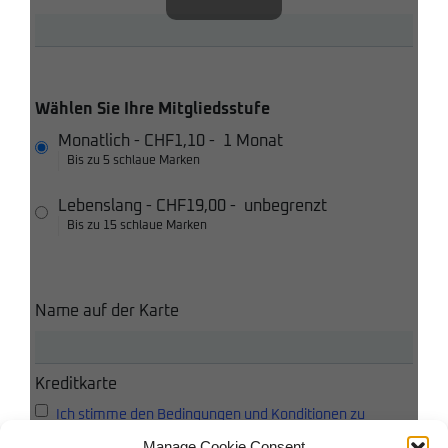
Wählen Sie Ihre Mitgliedsstufe
Monatlich
-
CHF1,10
-
1 Monat
Bis zu 5 schlaue Marken
Lebenslang
-
CHF19,00
-
unbegrenzt
Bis zu 15 schlaue Marken
Name auf der Karte
Kreditkarte
Ich stimme den Bedingungen und Konditionen zu
Manage Cookie Consent
Ich akzeptiere die Datenschutzbestimmungen