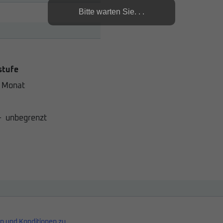
Bitte warten Sie. . .
stufe
 Monat
-
unbegrenzt
n und Konditionen zu