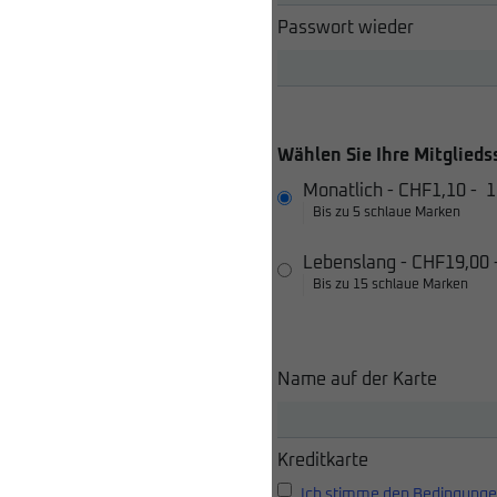
Passwort wieder
Wählen Sie Ihre Mitglieds
Monatlich
-
CHF1,10
-
1
Bis zu 5 schlaue Marken
Lebenslang
-
CHF19,00
Bis zu 15 schlaue Marken
Name auf der Karte
Kreditkarte
Ich stimme den Bedingunge