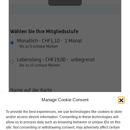
Wählen Sie Ihre Mitgliedsstufe
Monatlich
-
CHF1,10
-
1 Monat
Bis zu 5 schlaue Marken
Lebenslang
-
CHF19,00
-
unbegrenzt
Bis zu 15 schlaue Marken
Name auf der Karte
Manage Cookie Consent
Kreditkarte
To provide the best experiences, we use technologies like cookies to store
and/or access device information. Consenting to these technologies will
Ich stimme den Bedingungen und Konditionen zu
allow us to process data such as browsing behavior or unique IDs on this
site. Not consenting or withdrawing consent, may adversely affect certain
Ich akzeptiere die Datenschutzbestimmungen