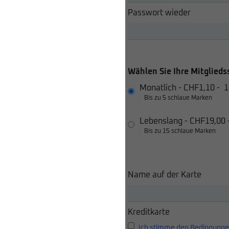
Passwort wieder
Wählen Sie Ihre Mitglieds
Monatlich
-
CHF1,10
-
1
Bis zu 5 schlaue Marken
Lebenslang
-
CHF19,00
Bis zu 15 schlaue Marken
Name auf der Karte
Kreditkarte
Ich stimme den Bedingunge