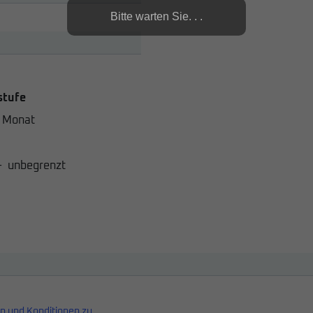
Bitte warten Sie. . .
stufe
 Monat
-
unbegrenzt
n und Konditionen zu