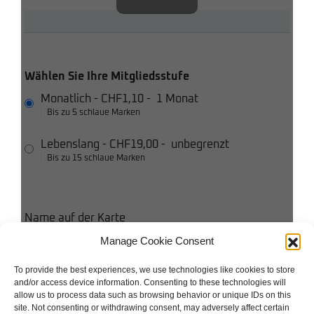
Wählen Sie Ihre Mitgliedsstufe
Monatlich
-
CHF1,10
-
1 Monat
Bis zu 5 schlaue Marken
Lebenslang
-
CHF19,00
-
unbegrenzt
Bis zu 15 schlaue Marken
Name auf der Karte
Manage Cookie Consent
Kreditkarte
To provide the best experiences, we use technologies like cookies to store
and/or access device information. Consenting to these technologies will
Ich stimme den Bedingungen und Konditionen zu
allow us to process data such as browsing behavior or unique IDs on this
site. Not consenting or withdrawing consent, may adversely affect certain
Ich akzeptiere die Datenschutzbestimmungen