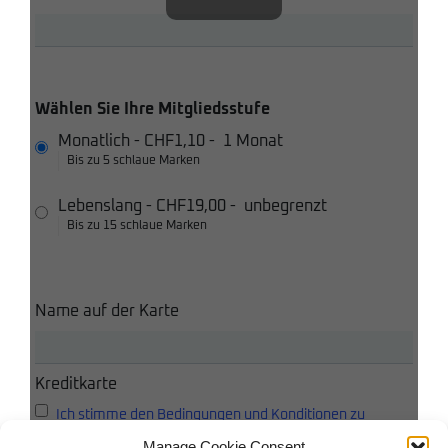
Wählen Sie Ihre Mitgliedsstufe
Monatlich
-
CHF1,10
-
1 Monat
Bis zu 5 schlaue Marken
Lebenslang
-
CHF19,00
-
unbegrenzt
Bis zu 15 schlaue Marken
Name auf der Karte
Kreditkarte
Ich stimme den Bedingungen und Konditionen zu
Manage Cookie Consent
Ich akzeptiere die Datenschutzbestimmungen