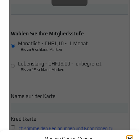
Wählen Sie Ihre Mitgliedsstufe
Monatlich
-
CHF1,10
-
1 Monat
Bis zu 5 schlaue Marken
Lebenslang
-
CHF19,00
-
unbegrenzt
Bis zu 15 schlaue Marken
Name auf der Karte
Kreditkarte
Ich stimme den Bedingungen und Konditionen zu
Manage Cookie Consent
Ich akzeptiere die Datenschutzbestimmungen