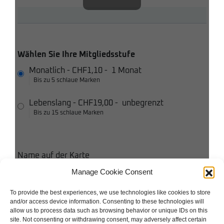
Wählen Sie Ihre Mitgliedsstufe
Monatlich
-
CHF1,10
-
1 Monat
Bis zu 5 schlaue Marken
Lebenslang
-
CHF19,00
-
unbegrenzt
Bis zu 15 schlaue Marken
Name auf der Karte
Manage Cookie Consent
Kreditkarte
To provide the best experiences, we use technologies like cookies to store
and/or access device information. Consenting to these technologies will
Ich stimme den Bedingungen und Konditionen zu
allow us to process data such as browsing behavior or unique IDs on this
site. Not consenting or withdrawing consent, may adversely affect certain
Ich akzeptiere die Datenschutzbestimmungen